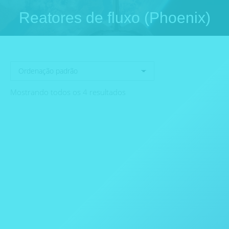
Reatores de fluxo (Phoenix)
Você está aqui:
Mostrando todos os 4 resultados