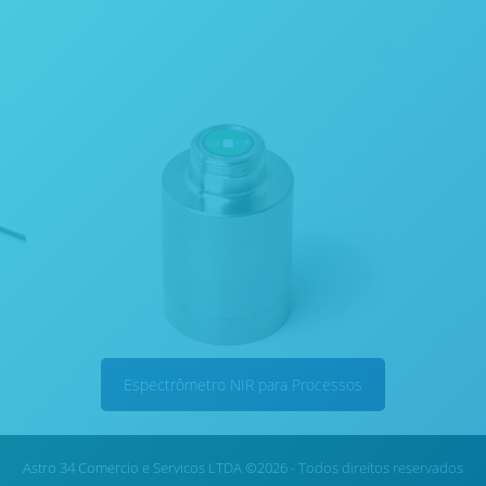
Espectrômetro NIR para Processos
Astro 34 Comercio e Servicos LTDA ©2026 - Todos direitos reservados