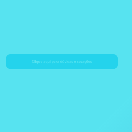
TE Instruments
(TRACE)
Clique aqui para dúvidas e cotaçōes