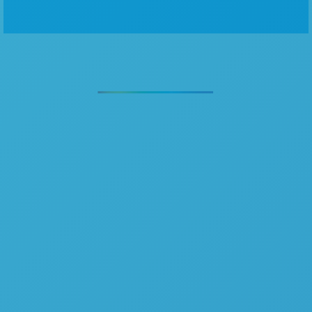
Especialistas em
Espectroscopia
A Spectral Solutions desenvolve
soluções analíticas
rápidas e sustentáveis
para otimização de processos.
Tudo para sua produção ganhar
mais
produtividade
e
competitividade
no mercado 4.0.