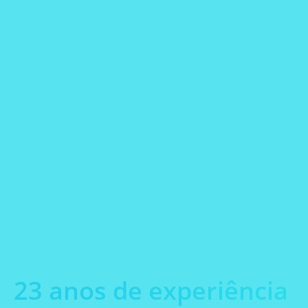
Preparação
Pesquisa
Partículas
Processos
de
em
Industriais
Amostras
Plantas
Sobre a empresa
23 anos de experiência