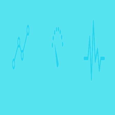
Instrumentos
Reator &
Espectroscopia