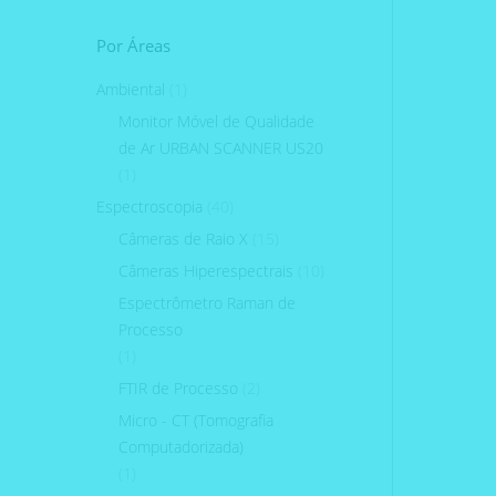
Por Áreas
Ambiental
(1)
Monitor Móvel de Qualidade
de Ar URBAN SCANNER US20
(1)
Espectroscopia
(40)
Câmeras de Raio X
(15)
Câmeras Hiperespectrais
(10)
Espectrômetro Raman de
Processo
(1)
FTIR de Processo
(2)
Micro - CT (Tomografia
Computadorizada)
(1)