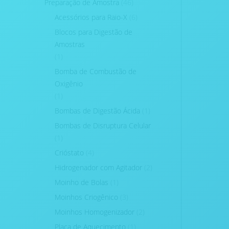
Preparação de Amostra
(46)
Acessórios para Raio-X
(6)
Blocos para Digestão de
Amostras
(1)
Bomba de Combustão de
Oxigênio
(1)
Bombas de Digestão Ácida
(1)
Bombas de Disruptura Celular
(1)
Crióstato
(4)
Hidrogenador com Agitador
(2)
Moinho de Bolas
(1)
Moinhos Criogênico
(3)
Moinhos Homogenizador
(2)
Placa de Aquecimento
(1)