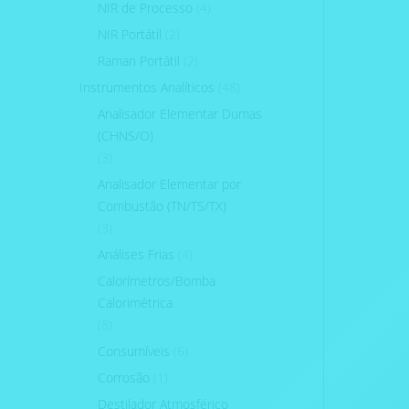
NIR de Processo
(4)
NIR Portátil
(2)
Raman Portátil
(2)
Instrumentos Analíticos
(48)
Analisador Elementar Dumas
(CHNS/O)
(3)
Analisador Elementar por
Combustão (TN/TS/TX)
(3)
Análises Frias
(4)
Calorímetros/Bomba
Calorimétrica
(8)
Consumíveis
(6)
Corrosão
(1)
Destilador Atmosférico