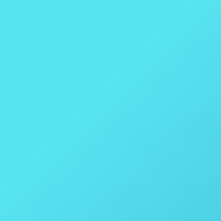
Ácido Benzoico para Calorímetro – Parr Instrument
Cadinho VM – Parr Instrument