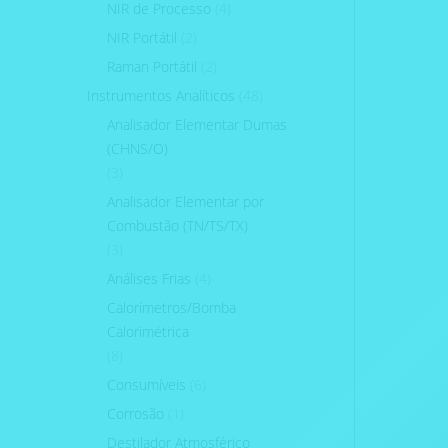
NIR de Processo
(4)
NIR Portátil
(2)
Raman Portátil
(2)
Instrumentos Analíticos
(48)
Analisador Elementar Dumas
(CHNS/O)
(3)
Analisador Elementar por
Combustão (TN/TS/TX)
(3)
Análises Frias
(4)
Calorímetros/Bomba
Calorimétrica
(8)
Consumíveis
(6)
Corrosão
(1)
Destilador Atmosférico