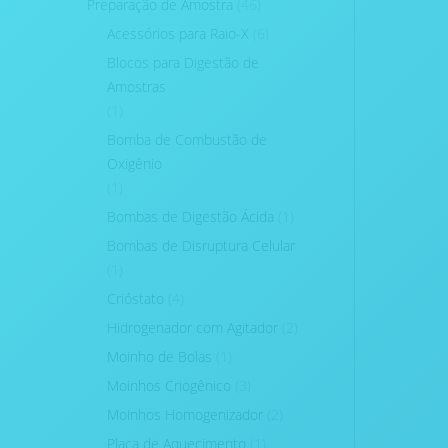
Preparação de Amostra
(46)
Acessórios para Raio-X
(6)
Blocos para Digestão de
Amostras
(1)
Bomba de Combustão de
Oxigênio
(1)
Bombas de Digestão Ácida
(1)
Bombas de Disruptura Celular
(1)
Crióstato
(4)
Hidrogenador com Agitador
(2)
Moinho de Bolas
(1)
Moinhos Criogênico
(3)
Moinhos Homogenizador
(2)
Placa de Aquecimento
(1)