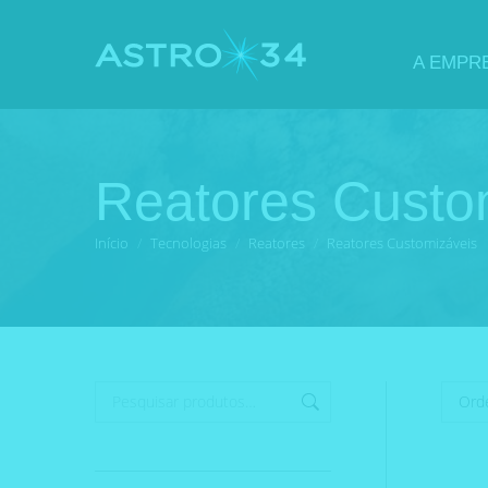
A EMPR
Reatores Custo
Você está aqui:
Início
Tecnologias
Reatores
Reatores Customizáveis