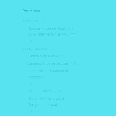
Por Áreas
Ambiental
(1)
Monitor Móvel de Qualidade
de Ar URBAN SCANNER US20
(1)
Espectroscopia
(40)
Câmeras de Raio X
(15)
Câmeras Hiperespectrais
(10)
Espectrômetro Raman de
Processo
(1)
FTIR de Processo
(2)
Micro - CT (Tomografia
Computadorizada)
(1)