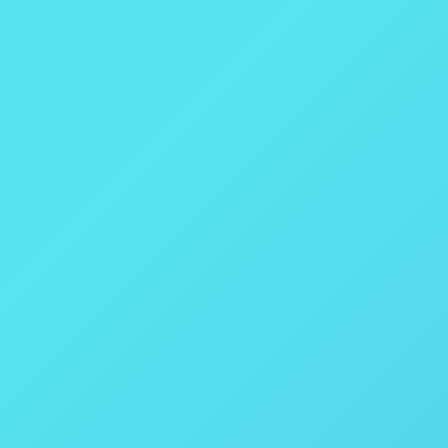
Espectrômetro FTIR On-line de Processo – IRmadillo –