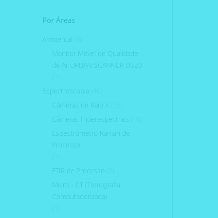
Por Áreas
Ambiental
(1)
Monitor Móvel de Qualidade
de Ar URBAN SCANNER US20
(1)
Espectroscopia
(40)
Câmeras de Raio X
(15)
Câmeras Hiperespectrais
(10)
Espectrômetro Raman de
Processo
(1)
FTIR de Processo
(2)
Micro - CT (Tomografia
Computadorizada)
(1)