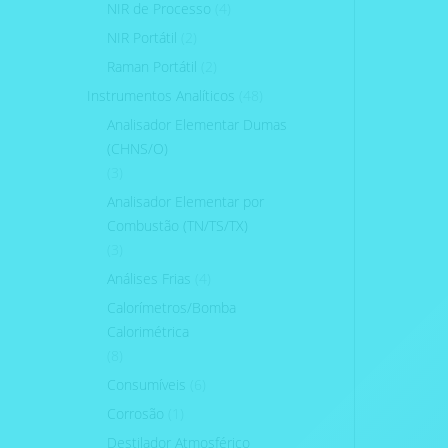
NIR de Processo
(4)
NIR Portátil
(2)
Raman Portátil
(2)
Instrumentos Analíticos
(48)
Analisador Elementar Dumas
(CHNS/O)
(3)
Analisador Elementar por
Combustão (TN/TS/TX)
(3)
Análises Frias
(4)
Calorímetros/Bomba
Calorimétrica
(8)
Consumíveis
(6)
Corrosão
(1)
Destilador Atmosférico