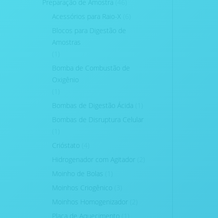
Preparação de Amostra
(46)
Acessórios para Raio-X
(6)
Blocos para Digestão de
Amostras
(1)
Bomba de Combustão de
Oxigênio
(1)
Bombas de Digestão Ácida
(1)
Bombas de Disruptura Celular
(1)
Crióstato
(4)
Hidrogenador com Agitador
(2)
Moinho de Bolas
(1)
Moinhos Criogênico
(3)
Moinhos Homogenizador
(2)
Placa de Aquecimento
(1)