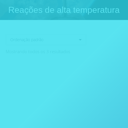
Reações de alta temperatura
Você está aqui:
Mostrando todos os 3 resultados