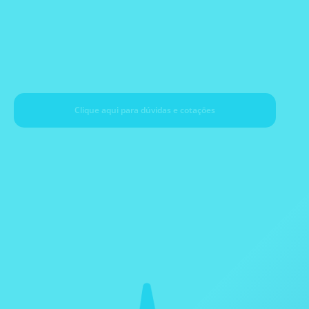
ADVACAM
Clique aqui para dúvidas e cotaçōes