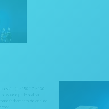
pressão (até 150 ° C e 100
 o usuário pode realizar
 como fechamento do anel de
arock.