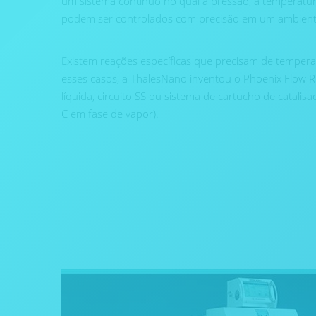
um sistema contínuo no qual a pressão, a temperatur
podem ser controlados com precisão em um ambient
Existem reações específicas que precisam de temperat
esses casos, a ThalesNano inventou o Phoenix Flow R
líquida, circuito SS ou sistema de cartucho de catalisa
C em fase de vapor).