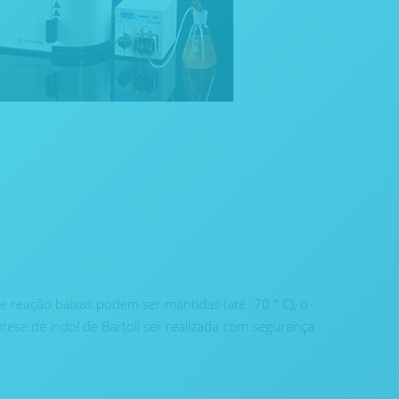
 reação baixas podem ser mantidas (até -70 ° C), o
ntese de indol de Bartoli ser realizada com segurança