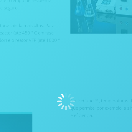
a e o tempo de residência
e seguro.
uras ainda mais altas. Para
eactor (até 450 ° C em fase
dor) e o reator VFP (até 1000 °
No IceCube ™ , temperaturas de
que permite, por exemplo, a sí
e eficiência.