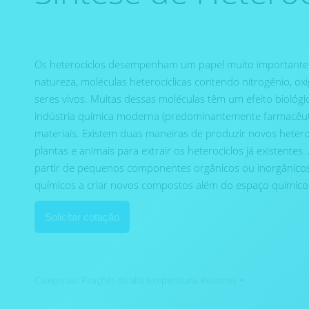
Os heterociclos desempenham um papel muito importante 
natureza, moléculas heterocíclicas contendo nitrogênio, 
seres vivos. Muitas dessas moléculas têm um efeito biológic
indústria química moderna (predominantemente farmacêuti
materiais. Existem duas maneiras de produzir novos hetero
plantas e animais para extrair os heterociclos já existentes
partir de pequenos componentes orgânicos ou inorgânico
químicos a criar novos compostos além do espaço químico 
Solicitar cotação
Categorias:
Reações de alta temperatura
,
Reatores