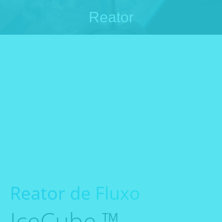
Reator
Você está aqui:
Reator de Fluxo
IceCube ™