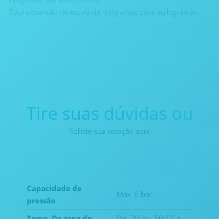
Fácil expansão de escala de miligramas para quilogramas
Tire suas dúvidas ou
Solicite sua cotação aqui
Capacidade de
Máx. 6 bar
pressão
Temp. Da zona do
De -70 ou -50 ° C a