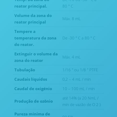
reator principal.
80 ° C
Volume da zona do
Máx. 8 mL
reator principal
Tempere a
temperatura da zona
De -30 ° C a 80 ° C
do reator.
Extinguir o volume da
Máx. 4 mL
zona do reator
Tubulação
1/16 ″ ou 1/8 ″ PTFE
Caudais líquidos
0,2 – 4 mL / min
Caudal de oxigénio
10 – 100 mL / min
até 14% (a 20 NmL /
Produção de ozônio
min de vazão de O 2 )
Pureza mínima de