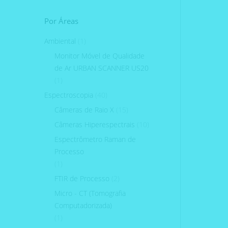
Por Áreas
Ambiental
(1)
Monitor Móvel de Qualidade
de Ar URBAN SCANNER US20
(1)
Espectroscopia
(40)
Câmeras de Raio X
(15)
Câmeras Hiperespectrais
(10)
Espectrômetro Raman de
Processo
(1)
FTIR de Processo
(2)
Micro - CT (Tomografia
Computadorizada)
(1)