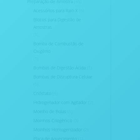
Preparação de Amostra
(46)
Acessórios para Raio-X
(6)
Blocos para Digestão de
Amostras
(1)
Bomba de Combustão de
Oxigênio
(1)
Bombas de Digestão Ácida
(1)
Bombas de Disruptura Celular
(1)
Crióstato
(4)
Hidrogenador com Agitador
(2)
Moinho de Bolas
(1)
Moinhos Criogênico
(3)
Moinhos Homogenizador
(2)
Placa de Aquecimento
(1)