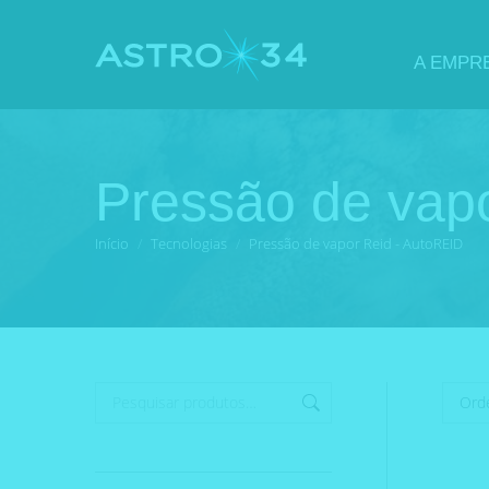
A EMPR
Pressão de vap
Você está aqui:
Início
Tecnologias
Pressão de vapor Reid - AutoREID