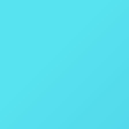
co – OilLab 900