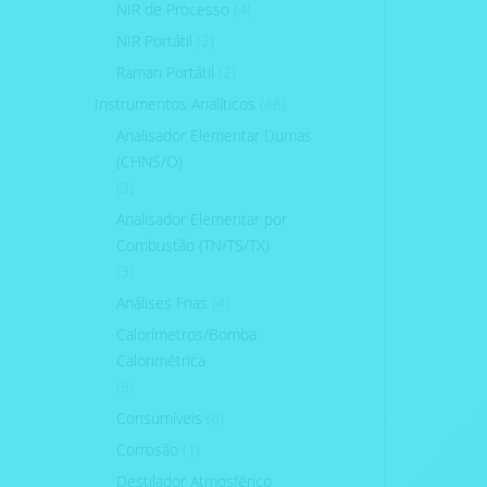
NIR de Processo
(4)
NIR Portátil
(2)
Raman Portátil
(2)
Instrumentos Analíticos
(48)
Analisador Elementar Dumas
(CHNS/O)
(3)
Analisador Elementar por
Combustão (TN/TS/TX)
(3)
Análises Frias
(4)
Calorímetros/Bomba
Calorimétrica
(8)
Consumíveis
(6)
Corrosão
(1)
Destilador Atmosférico