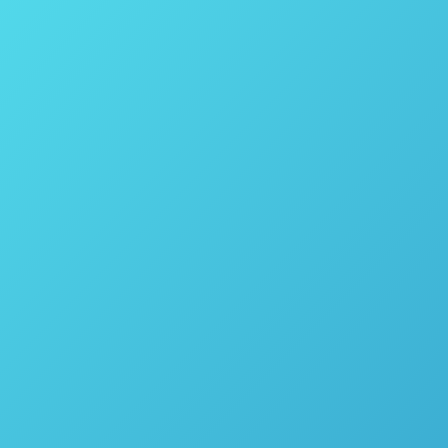
maneira conveniente de se livrar da matéria orgânica
e decompor as questões complexas. Dependendo
da natureza da cinza, ela pode ser…