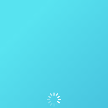
Determinação do teor de metais na
borracha por espectroscopia ASTM D4004
– 06 / ISO / DIS 6101-6
Borracha
,
Preparação de Amostras
Por
thais vicentini
6 de julho de 2020
Conteúdo de cinzas em produtos de borrachaASTM
D4004 – 06 / ISO / DIS 6101-6 Em geral, duas
abordagens são adotadas ao determinar o teor de
metal da borracha. Analisando cinzas: Ashing é uma