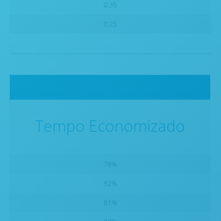
0:35
0:25
Tempo Economizado
78%
92%
81%