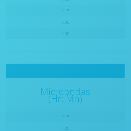
2:15
3:00
1:00
Microondas
(Hr: Mn)
0:45
1:20