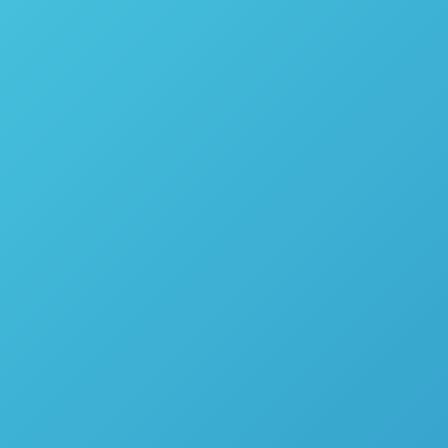
Modelo 1341 – Parr Instrument
Calorímetro / Bomba Calorimétrica Semi-Micro Modelo
6725 – Parr Instrument