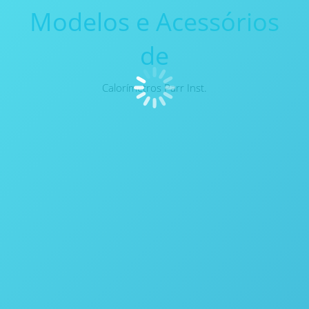
Modelos e Acessórios
de
Calorímetros Parr Inst.