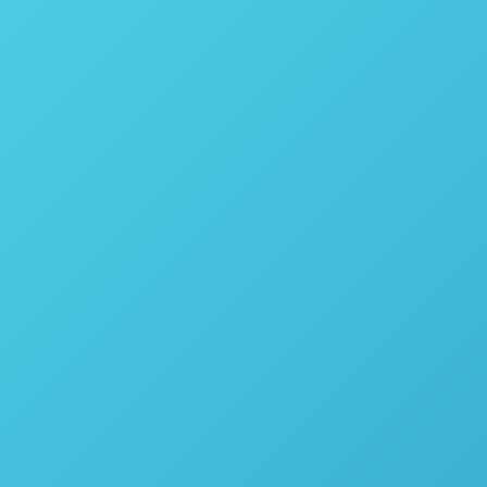
Calorímetro / Bomba Calorimétrica Isoperibol Automático
Modelo 6400 – Parr Instrument
Calorímetro / Bomba Calorimétrica Jaqueta Estática