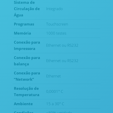
Sistema de
Circulação de
Integrado
Água
Programas
Touchscreen
Memória
1000 testes
Conexão para
Ethernet ou RS232
Impressora
Conexão para
Ethernet ou RS232
balança
Conexão para
Ethernet
“Network”
Resolução de
0,0001° C
Temperatura
Ambiente
15 a 30° C
Condições
<80% umidade