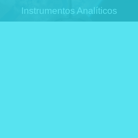
Instrumentos Analíticos
Você está aqui: