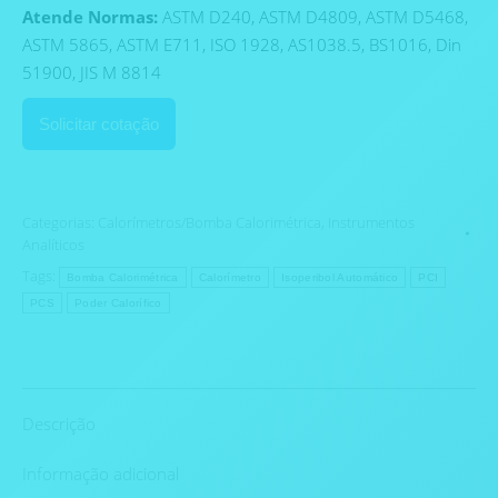
Atende Normas:
ASTM D240, ASTM D4809, ASTM D5468,
ASTM 5865, ASTM E711, ISO 1928, AS1038.5, BS1016, Din
51900, JIS M 8814
Solicitar cotação
Categorias:
Calorímetros/Bomba Calorimétrica
,
Instrumentos
Analíticos
Tags:
Bomba Calorimétrica
Calorímetro
Isoperibol Automático
PCI
PCS
Poder Calorífico
Descrição
Informação adicional