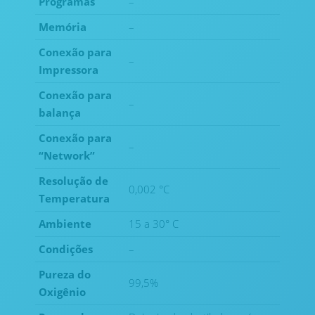
Programas
–
Memória
–
Conexão para
–
Impressora
Conexão para
–
balança
Conexão para
–
“Network”
Resolução de
0,002 °C
Temperatura
Ambiente
15 a 30° C
Condições
–
Pureza do
99,5%
Oxigênio