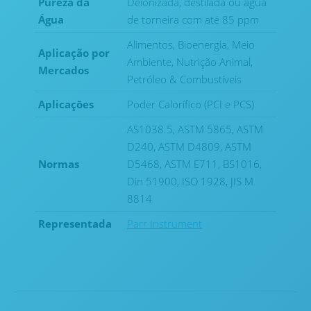
Pureza da
Deionizada, destilada ou água
Água
de torneira com até 85 ppm
Alimentos, Bioenergia, Meio
Aplicação por
Ambiente, Nutrição Animal,
Mercados
Petróleo & Combustíveis
Aplicaçōes
Poder Calorífico (PCI e PCS)
AS1038.5, ASTM 5865, ASTM
D240, ASTM D4809, ASTM
Normas
D5468, ASTM E711, BS1016,
Din 51900, ISO 1928, JIS M
8814
Representada
Parr Instrument