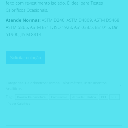
feito com revestimento isolado. É ideal para Testes
Caloríficos Ocasionais.
Atende Normas:
ASTM D240, ASTM D4809, ASTM D5468,
ASTM 5865, ASTM E711, ISO 1928, AS1038.5, BS1016, Din
51900, JIS M 8814
Solicitar cotação
Categorias:
Calorímetros/Bomba Calorimétrica
,
Instrumentos
Analíticos
Tags:
Bomba Calorimétrica
Calorímetro
Jaqueta Estática
PCI
PCS
Poder Calorífico