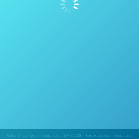
Dispositivos para adição de sólidos/lama
(licor)
Solos
Por
thais vicentini
12 de outubro de 2020
A143VB Solids Charging Ball Valve Dispositivos para
adição de sólidos/lama (licor) Estes são os
dispositivos ou conexões mais indicadas para
adicionar líquidos, sólidos ou lamas, nos vasos sem
remover o cabeçote: Conexão para adição de sólidos
com válvula esfera Uma válvula esfera com abertura
de 3/8′′ de diâmetro pode ser instalada em qualquer
vaso de…
Astro 34 Comercio e Servicos LTDA ©2026 - Todos direitos reservados