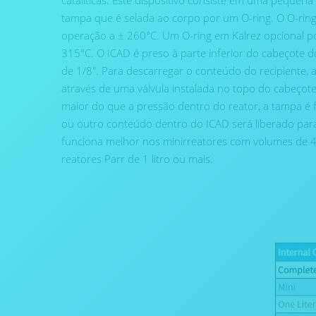
catalíticas. Este dispositivo consiste em uma pequen
tampa que é selada ao corpo por um O-ring. O O-ring
operação a ± 260°C. Um O-ring em Kalrez opcional po
315°C. O ICAD é preso à parte inferior do cabeçote
de 1/8″. Para descarregar o conteúdo do recipiente, 
através de uma válvula instalada no topo do cabeçot
maior do que a pressão dentro do reator, a tampa é f
ou outro conteúdo dentro do ICAD será liberado para 
funciona melhor nos minirreatores com volumes de 
reatores Parr de 1 litro ou mais.