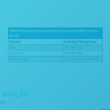
a adição
CAD)