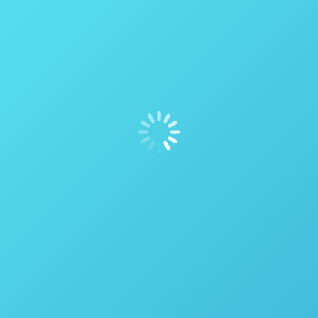
ênio? Armazenagem? Transporte? Custos? Segurança?
tini
17 de julho de 2020
 O gerador de hidrogênio inteligente H-Genie® é o ÚNICO gerado
® é totalmente compatível com todos os reatores da Parr do tipo 