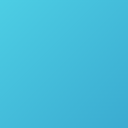
r projetado especificamente para ser usado com
Batelada, Fluxo contínuo e balões, transformando