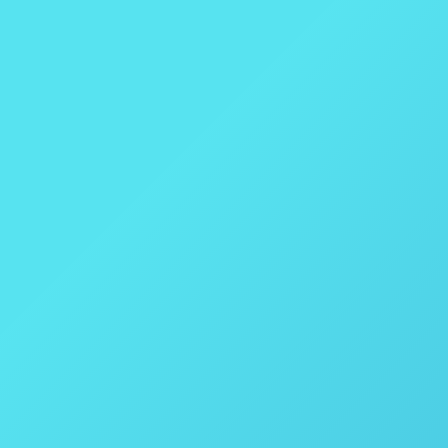
Problemas com os Cilindros de Hidrog
Engenharia Química
,
ThalesNano Energy
Por
thais vicen
Nós temos a solução pararesolver esse problema.
qualquer reator e com total segurança. O H-Genie
o seu sistema num mini laboratório de…