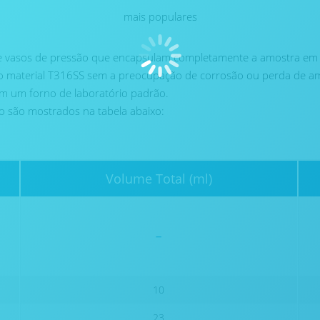
mais populares
e vasos de pressão que encapsulam completamente a amostra em
o material T316SS sem a preocupação de corrosão ou perda de am
em um forno de laboratório padrão.
o são mostrados na tabela abaixo:
Volume Total (ml)
-
10
23