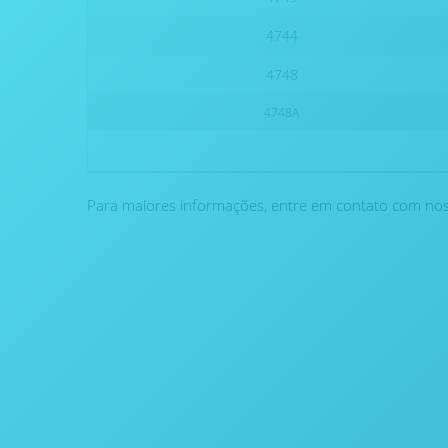
4744
4748
4748A
Para maiores informações, entre em contato com noss