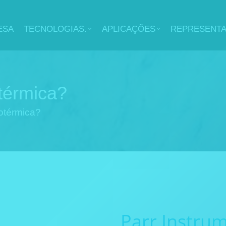
ESA
TECNOLOGIAS.
APLICAÇÕES
REPRESENT
térmica?
otérmica?
Parr Instru