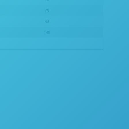
29
82
140