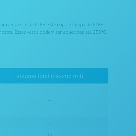
 um ambiente de PTFE. Este copo e tampa de PTFE
ostra. Esses vasos podem ser aquecidos até 250°C.
Volume total máximo (ml)
-
7
15