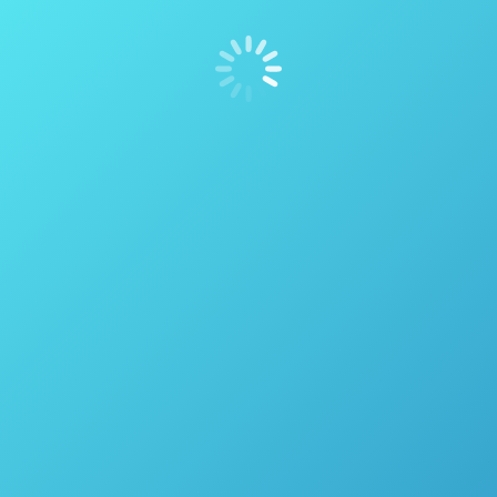
POSTER DESTAQUE ICNIRS 2017 –
“Avaliação e Identificação de Manchas de
Sangue em Cenas de Crime com
Espectrômetro NIR Ultraportátil (MicroNIR
Viavi)”
Espectroscopia
,
Forense
Por
thais vicentini
17 de agosto de 2017
Ver mais sobre o MicroNIR PÔSTER DESTAQUE
ICNIRS 2017 – Avaliação e Identificação de Manchas
de Sangue em Cenas de Crime com Espectrômetro
NIR Ultraportátil (MicroNIR – VIAVI) Pôster Brasileiro
feito pelo Departamento de Química Fundamental
da Universidade Federal de Pernambuco é o 1º