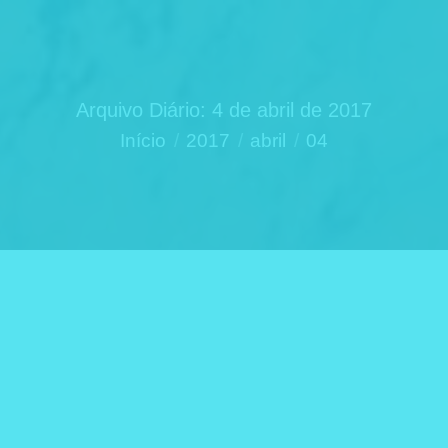
Arquivo Diário:
4 de abril de 2017
Você está aqui:
Início
2017
abril
04