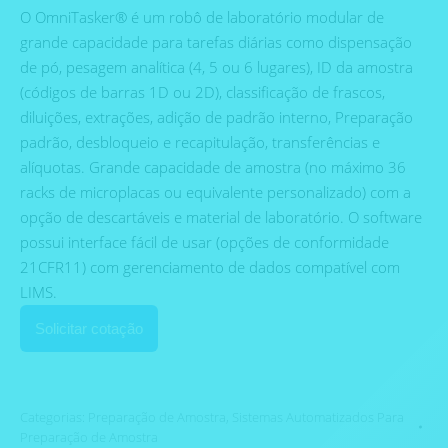
O OmniTasker® é um robô de laboratório modular de
grande capacidade para tarefas diárias como dispensação
de pó, pesagem analítica (4, 5 ou 6 lugares), ID da amostra
(códigos de barras 1D ou 2D), classificação de frascos,
diluições, extrações, adição de padrão interno, Preparação
padrão, desbloqueio e recapitulação, transferências e
alíquotas. Grande capacidade de amostra (no máximo 36
racks de microplacas ou equivalente personalizado) com a
opção de descartáveis ​​e material de laboratório. O software
possui interface fácil de usar (opções de conformidade
21CFR11) com gerenciamento de dados compatível com
LIMS.
Solicitar cotação
Categorias:
Preparação de Amostra
,
Sistemas Automatizados Para
Preparação de Amostra