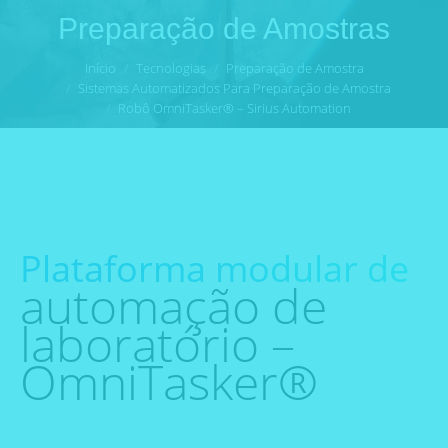
Preparação de Amostras
Você está aqui:
Início
Tecnologias
Preparação de Amostra
Sistemas Automatizados Para Preparação de Amostra
Robô OmniTasker® – Sirius Automation
Plataforma modular de
automação de
laboratório –
OmniTasker®