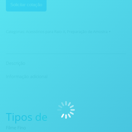
Solicitar cotação
Categorias:
Acessórios para Raio-X
,
Preparação de Amostra
Descrição
Informação adicional
Tipos de
Filme Fino