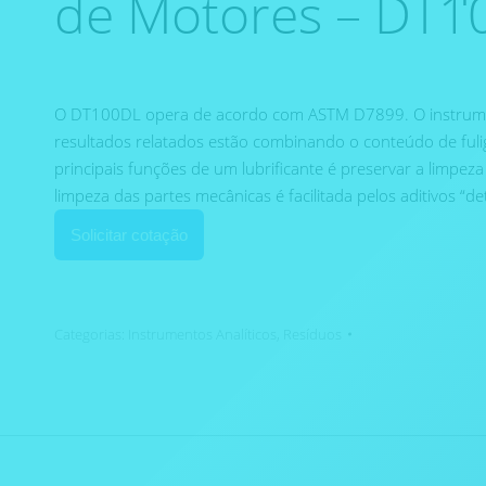
de Motores – DT1
O DT100DL opera de acordo com ASTM D7899. O instrume
resultados relatados estão combinando o conteúdo de fu
principais funções de um lubrificante é preservar a limp
limpeza das partes mecânicas é facilitada pelos aditivos “d
Solicitar cotação
Categorias:
Instrumentos Analíticos
,
Resíduos