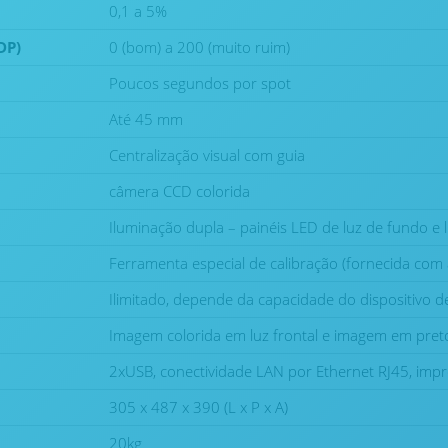
0,1 a 5%
DP)
0 (bom) a 200 (muito ruim)
Poucos segundos por spot
Até 45 mm
Centralização visual com guia
câmera CCD colorida
Iluminação dupla – painéis LED de luz de fundo e l
Ferramenta especial de calibração (fornecida com
Ilimitado, depende da capacidade do dispositivo
Imagem colorida em luz frontal e imagem em pret
2xUSB, conectividade LAN por Ethernet RJ45, impr
305 x 487 x 390 (L x P x A)
20kg