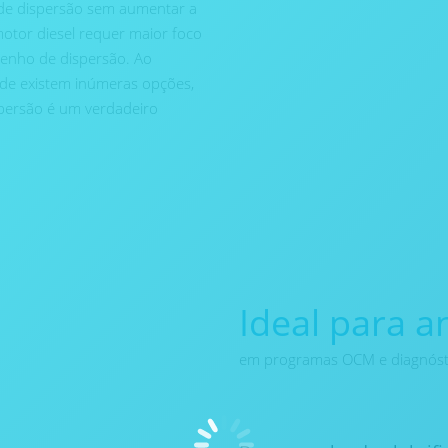
de dispersão sem aumentar a
otor diesel requer maior foco
enho de dispersão. Ao
nde existem inúmeras opções,
persão é um verdadeiro
Ideal para a
em programas OCM e diagnósti