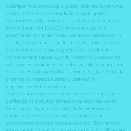
desempenho espectroscopia, possibilitada pela fenda virtual
de alto rendimento patenteada da Tornado Spectral
Systems (HTVSTM), aumenta o sinal Raman aumentando o
fluxo de fótons em 10x a 30x em comparação com
espectrômetros convencionais. Este avanço significativo na
tecnologia permite mais rapidez medições, limites inferiores
de detecção e / ou o uso de potência do laser inferior
intrinsecamente segura, quando necessário. Esses ganhos
adicionais em qualidade espectral e sensibilidade permitem
o sucesso em aplicações difíceis, como medições rápidas de
proteínas de interesse durante o upstream e
bioprocessamento downstream.
O processamento downstream refere-se à recuperação e
purificação de produtos farmacêuticos biossintéticos de
fontes biológicas, como um caldo de fermentação. De
particular interesse é a produção e purificação de
anticorpos monoclonais terapêuticos (mAb). Este mercado
está projetado para atingir um valor de US $ 350 bilhões até