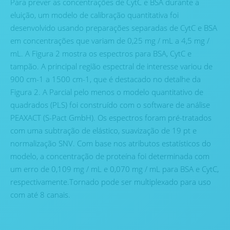
Para prever as concentrações de CytC e BSA durante a
eluição, um modelo de calibração quantitativa foi
desenvolvido usando preparações separadas de CytC e BSA
em concentrações que variam de 0,25 mg / mL a 4,5 mg /
mL. A Figura 2 mostra os espectros para BSA, CytC e
tampão. A principal região espectral de interesse variou de
900 cm-1 a 1500 cm-1, que é destacado no detalhe da
Figura 2. A Parcial pelo menos o modelo quantitativo de
quadrados (PLS) foi construído com o software de análise
PEAXACT (S-Pact GmbH). Os espectros foram pré-tratados
com uma subtração de elástico, suavização de 19 pt e
normalização SNV. Com base nos atributos estatísticos do
modelo, a concentração de proteína foi determinada com
um erro de 0,109 mg / mL e 0,070 mg / mL para BSA e CytC,
respectivamente.Tornado pode ser multiplexado para uso
com até 8 canais.