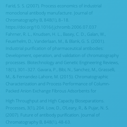
Farid, S. S. (2007). Process economics of industrial
monoclonal antibody manufacture. Journal of
Chromatography B, 848(1), 8–18.
https://doi.org/10.1016/j.jchromb.2006.07.037
Fahrner, R. L., Knudsen, H. L., Basey, C. D., Galan, W.,
Feuerhelm, D., Vanderlaan, M., & Blank, G. S. (2001).
Industrial purification of pharmaceutical antibodies:
Development, operation, and validation of chromatography
processes. Biotechnology and Genetic Engineering Reviews,
18(1), 301–327. Gavara, P., Bibi, N., Sanchez, M., Grasselli,
M., & Fernandez-Lahore, M. (2015). Chromatographic
Characterization and Process Performance of Column-
Packed Anion Exchange Fibrous Adsorbents for
High Throughput and High Capacity Bioseparations.
Processes, 3(1), 204. Low, D., O’Leary, R., & Pujar, N. S.
(2007). Future of antibody purification. Journal of
Chromatography B, 848(1), 48-63.