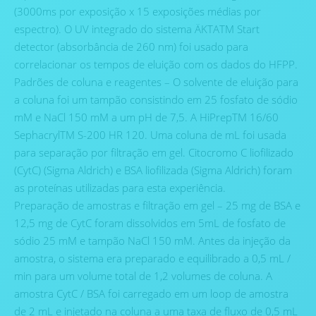
(3000ms por exposição x 15 exposições médias por
espectro). O UV integrado do sistema ÄKTATM Start
detector (absorbância de 260 nm) foi usado para
correlacionar os tempos de eluição com os dados do HFPP.
Padrões de coluna e reagentes – O solvente de eluição para
a coluna foi um tampão consistindo em 25 fosfato de sódio
mM e NaCl 150 mM a um pH de 7,5. A HiPrepTM 16/60
SephacrylTM S-200 HR 120. Uma coluna de mL foi usada
para separação por filtração em gel. Citocromo C liofilizado
(CytC) (Sigma Aldrich) e BSA liofilizada (Sigma Aldrich) foram
as proteínas utilizadas para esta experiência.
Preparação de amostras e filtração em gel – 25 mg de BSA e
12,5 mg de CytC foram dissolvidos em 5mL de fosfato de
sódio 25 mM e tampão NaCl 150 mM. Antes da injeção da
amostra, o sistema era preparado e equilibrado a 0,5 mL /
min para um volume total de 1,2 volumes de coluna. A
amostra CytC / BSA foi carregado em um loop de amostra
de 2 mL e injetado na coluna a uma taxa de fluxo de 0,5 mL