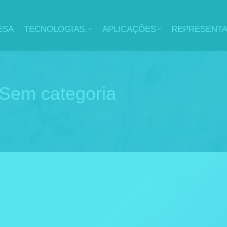
ESA
TECNOLOGIAS.
APLICAÇÕES
REPRESENT
Sem categoria