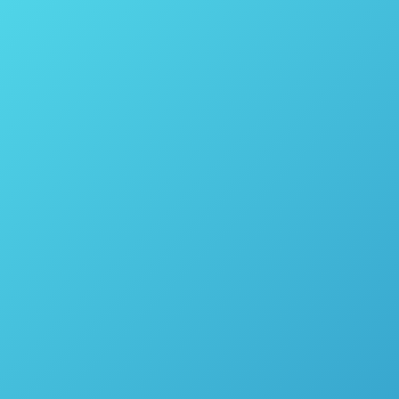
FCE Pharma 2016 – O poder da
espectrometria NIR na área farmacêutica
Farmacêutica
,
Institucional
Por
thais vicentini
7 de novembro de 2016
FCE Pharma 2016 O poder da espectrometria NIR
na área farmacêutica Nesse mês de maio, a
ASTRO34 participou da 21ª edição da FCE Pharma,