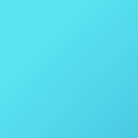
Habilitando o desenvolvimento de Hid
Farmacêutica
,
Reatores
,
ThalesNano
Por
thais vicentini