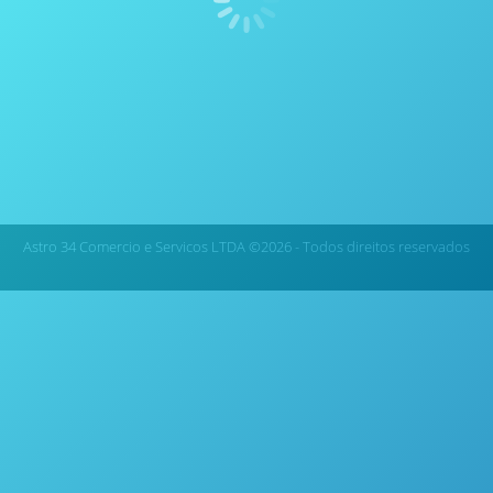
Instrument Materiais de Construção Estas reações
são geralmente realizadas usando ácido sulfúrico
como ácido de lixiviação. Ocasionalmente, o ácido
clorídrico é usado e embora as ações corrosivas
sejam semelhantes para ambos os ácidos nesta
aplicação, o ácido sulfúrico é “mais fácil”, ou talvez
“menos difícil” de trabalhar. O Titânio é…
Astro 34 Comercio e Servicos LTDA ©2026 - Todos direitos reservados