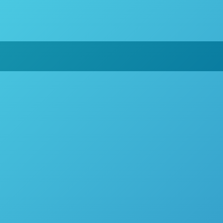
ara temperaturas elevadas, os usuários devem
tura diminui. Os valores médios, com base no