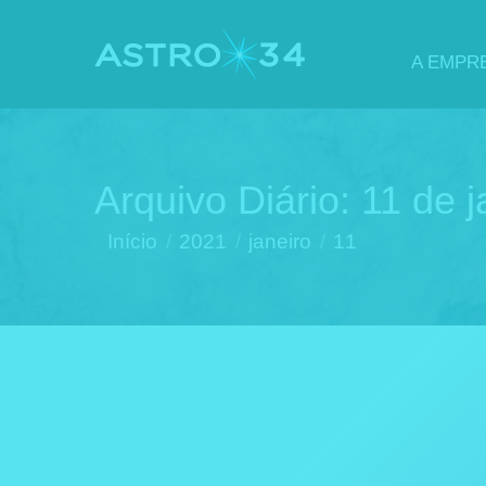
A EMPR
Arquivo Diário:
11 de j
Você está aqui:
Início
2021
janeiro
11
Discos de Ruptura (Segurança)
Engenharia Química
Por
thais vicentini
11 de janeiro 