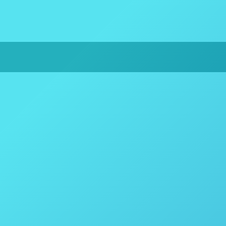
Discos de Ruptura (Segurança)Classificação por 
estar cientes de que a pressão de ruptura para 
perfil do material de fabricação e resultados de t