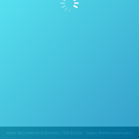
OSIRIS-Rex pousa em Bennu!
Espectroscopia
Por
thais vicentini
22 de outubro de 2020
OSIRIS-Rex pousaem Bennu! Quatro anos e cerca de
2 bilhões de quilômetros atrás, em um planeta
muito, muito distante, uma ousada missão foi
iniciada. A NASA lançou o Explorador Origins-Spectral
Interpretation-Resource Identification-Security-
Regolith, conhecido como OSIRIS-REx , para analisar
e amostrar o asteróide Bennu. Viajando a bordo da
espaçonave, há um pequeno, mas altamente
sofisticado conjunto…
Astro 34 Comercio e Servicos LTDA ©2026 - Todos direitos reservados