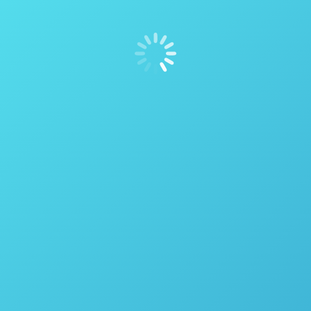
rmas ASTM G170, ASTM G146 e outros métodos – Parr 