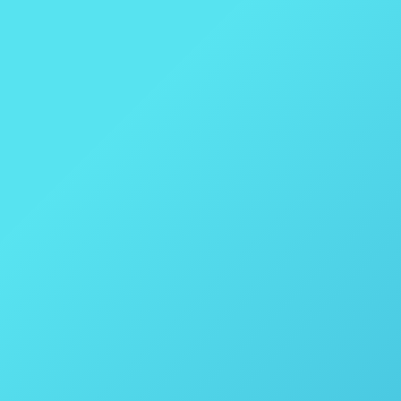
Reatores para estudos de Corrosão No
Reatores
Por
thais vicentini
5 de outubro de 2020