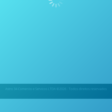
Janelas de Visualização – Parr Inst
Reatores
Por
thais vicentini
28 de agosto de 2020
Janelas deVisualização Janelas para visualização do
interior dos vasos podem ser instaladas em reatores
com agitação Parr e vasos de pressão para
observações visuais das reações no interior dos
vasos, transmissão de luz e outros fins. Geralmente
são instalados em pares para que a luz possa ser
introduzida por uma janela enquanto a outra é…
Astro 34 Comercio e Servicos LTDA ©2026 - Todos direitos reservados