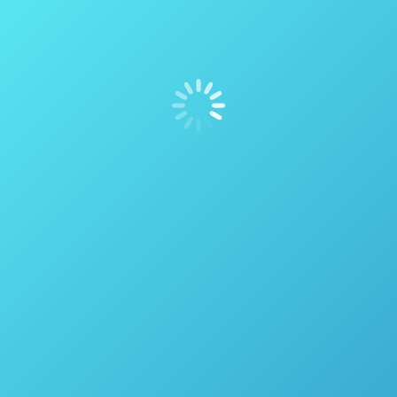
Sirius Automation: Soluções sob medida
eficazes, porque deve ser feito do seu
jeito!
Farmacêutica
,
Preparação de Amostras
Por
thais vicentini
20 de julho de 2020
Soluções sob medida eficazes, porque deveser feito
do seu jeito A automação adequadamente
implementada fornece dados substancialmente