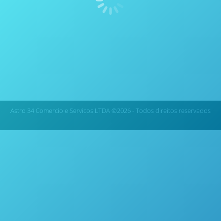
dimensões gerais de 40 x 23 x 7 polegadas e uma
superfície de trabalho aquecida de 36 x 14
polegadas. Também podemos fazer tamanhos
personalizados de acordo com os requisitos
específicos dos clientes. Esses sistemas de digestão
sem fio QPlates são a melhor placa de aquecimento
do mercado…
Astro 34 Comercio e Servicos LTDA ©2026 - Todos direitos reservados