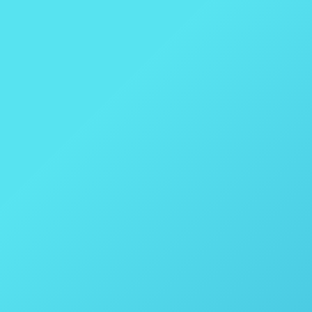
Você sabia que pode reduzir o tempo de
digestão de amostra em até 97% com o
forno de calcinação QAsh?
Preparação de Amostras
Por
thais vicentini
10 de junho de 2020
Você sabia que pode reduzir o tempo de digestão de
amostra em até97% com o Forno de Calcinação? O
Forno de Calcinação – QAsh da Questron Corp.,
utiliza um método inovador de preparação de