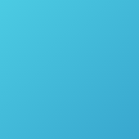
Você sabia que as bombas de digestão
ácida por micro-ondas são patenteada
pela Parr Instrument?
Preparação de Amostras
Por
thais vicentini
10 de junho de 2020
Você sabia que as bombas de digestão por micro-
ondassão patenteada pela Parr Instrument? *U.S.