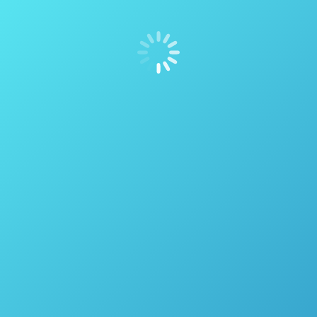
Identificação de matérias primas
farmacêuticas usando um espectrômetro
NIR miniaturizado (MicroNIR – VIAVI)
Farmacêutica
Por
thais vicentini
5 de maio de 2017
Ver mais sobre o MicroNIR Identificação de matérias
primas farmacêuticas usando um espectrômetro NIR
miniaturizado (MicroNIR – VIAVI) Utilizando também
Algoritmos de Reconhecimento de Padrões
Supervisionados de Inteligência Artificial tipo
Máquina de Vetores de Suporte (SVM – Support