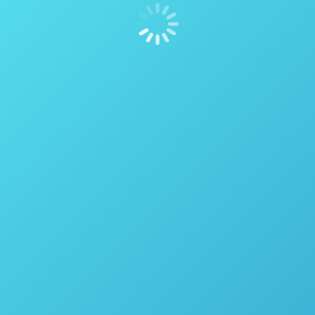
O que é um Calorímetro ou Bomba
Calorimétrica?
Calorímetro
Por
thais vicentini
24 de novembro de 2016
O que é ? Calorímetro ou Bomba Calorimétrica é um
dispositivo utilizado para medição de calor (ou
energia térmica) em um composto orgânico. É muito
utilizado para: Produção e/ou utilização de
combustíveis sólidos e líquidos. Caracterização de
resíduos. Estudo de alimentos e rações. Solicitar
cotação Como funciona? A Bomba calorimétrica é
composta basicamente por um…