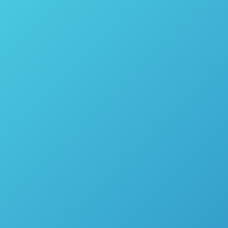
FCE Pharma 2016 – O poder da
espectrometria NIR na área farmacêutica
Farmacêutica
,
Institucional
Por
thais vicentini
7 de novembro de 2016
FCE Pharma 2016 O poder da espectrometria NIR
na área farmacêutica Nesse mês de maio, a
ASTRO34 participou da 21ª edição da FCE Pharma,
trazendo a palestra “A utilização de um NIR miniatura
nas diversas etapas do processamento e fabricação
de medicamentos na indústria farmacêutica para
implementação de técnicas QbD e PAT”. Ministrada
por nosso…