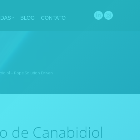
ADAS
BLOG
CONTATO
Linkedin
Instagram
page
page
opens
opens
in
in
new
new
window
window
bidiol – Pope Solution Driven
o de Canabidiol