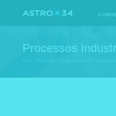
A EMPR
Processos Industr
Você está aqui:
Início
Tecnologias
Processos Industriais
Sistema de D