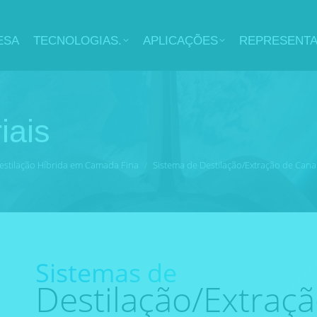
ESA
TECNOLOGIAS.
APLICAÇÕES
REPRESENT
iais
estilação Híbrida em Camada Fina
Sistema de Destilação/Extração de Cana
Sistemas de
Destilação/Extraçã