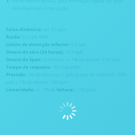
Fonte interna de NO2 para verificação regular do Span
está disponível como opção.
Faixa dinâmica:
até 20 ppm
Ruído:
0,2 ppb RMS
Limite de detecção inferior:
0,4 ppb
Desvio do zero (24 horas):
<0,4 ppb
Desvio do Span:
(24 horas) +/- 1% da leitura> 100 ppb
Tempo de resposta:
<60 segundos
Precisão:
1% da leitura ou 1 ppb (o que for maior) @ <500
ppb ± 1% da leitura> 100 ppm
Linearidade:
+/- 1% da
leitura:
> 100 ppm