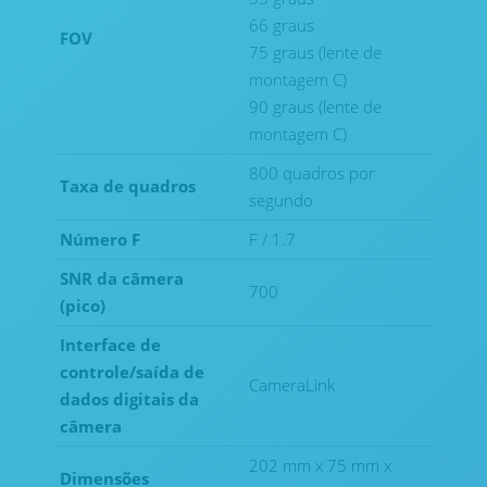
66 graus
FOV
75 graus (lente de
montagem C)
90 graus (lente de
montagem C)
800 quadros por
Taxa de quadros
segundo
Número F
F / 1.7
SNR da câmera
700
(pico)
Interface de
controle/saída de
CameraLink
dados digitais da
câmera
202 mm x 75 mm x
Dimensões