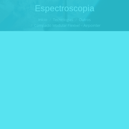
Espectroscopia
Você está aqui:
Início
Tecnologias
Outros
Compacto Modular Flexível – Airpointer