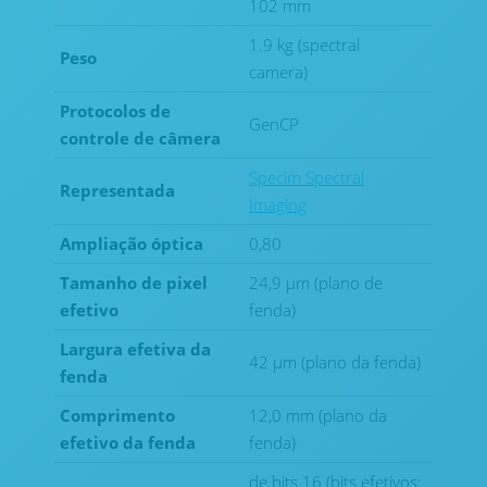
102 mm
1.9 kg (spectral
Peso
camera)
Protocolos de
GenCP
controle de câmera
Specim Spectral
Representada
Imaging
Ampliação óptica
0,80
Tamanho de pixel
24,9 μm (plano de
efetivo
fenda)
Largura efetiva da
42 μm (plano da fenda)
fenda
Comprimento
12,0 mm (plano da
efetivo da fenda
fenda)
de bits 16 (bits efetivos: