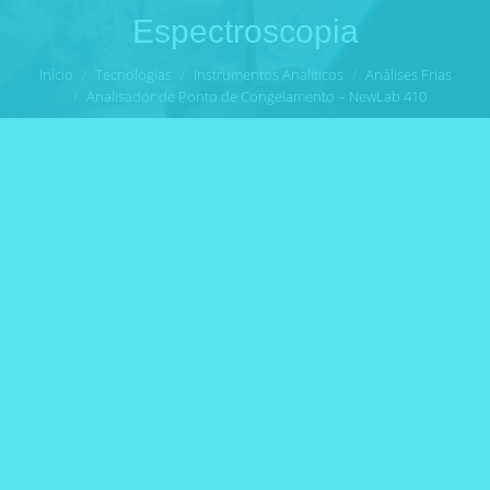
Espectroscopia
Você está aqui:
Início
Tecnologias
Instrumentos Analíticos
Análises Frias
Analisador de Ponto de Congelamento – NewLab 410