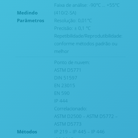
Faixa de análise: -90°C … +55°C
Medindo
(410/2-SA)
Parâmetros
Resolução: 0,01°C
Precisão: ± 0,1 °C
Repetibilidade/Reprodutibilidade:
conforme métodos padrão ou
melhor
Ponto de nuvem:
ASTM D5771
DIN 51597
EN 23015
EN 590
IP 444
Correlacionado:
ASTM D2500 – ASTM D5772 –
ASTM D5773
Métodos
IP 219 – IP 445 – IP 446