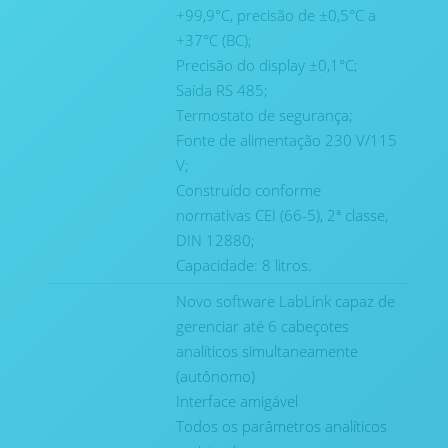
+99,9°C, precisão de ±0,5°C a
+37°C (BC);
Precisão do display ±0,1°C;
Saída RS 485;
Termostato de segurança;
Fonte de alimentação 230 V/115
V;
Construído conforme
normativas CEI (66-5), 2ª classe,
DIN 12880;
Capacidade: 8 litros.
Novo software LabLink capaz de
gerenciar até 6 cabeçotes
analíticos simultaneamente
(autônomo)
Interface amigável
Todos os parâmetros analíticos