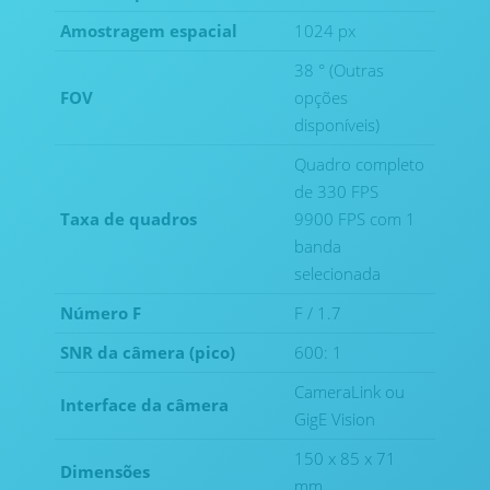
Amostragem espacial
1024 px
38 ° (Outras
FOV
opções
disponíveis)
Quadro completo
de 330 FPS
Taxa de quadros
9900 FPS com 1
banda
selecionada
Número F
F / 1.7
SNR da câmera (pico)
600: 1
CameraLink ou
Interface da câmera
GigE Vision
150 x 85 x 71
Dimensões
mm