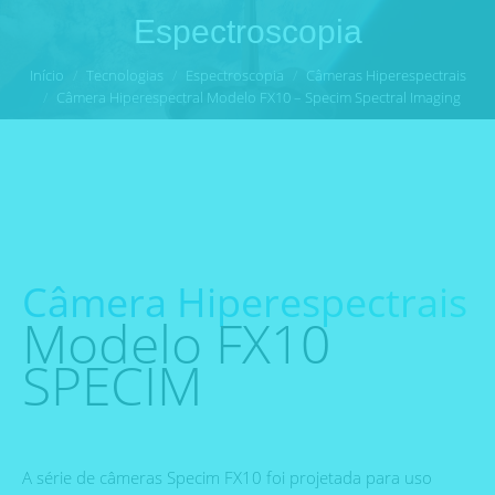
Espectroscopia
Você está aqui:
Início
Tecnologias
Espectroscopia
Câmeras Hiperespectrais
Câmera Hiperespectral Modelo FX10 – Specim Spectral Imaging
Câmera Hiperespectrais
Modelo FX10
SPECIM
A série de câmeras Specim FX10 foi projetada para uso