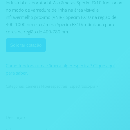
industrial e laboratorial. As câmeras Specim FX10 funcionam
no modo de varredura de linha na área visível e
infravermelho próximo (VNIR); Specim FX10 na região de
400-1000 nm e a câmera Specim FX10c otimizada para
cores na região de 400-780 nm.
Solicitar cotação
Como funciona uma câmera hiperespectral? Clique aqui
para saber.
Categorias:
Câmeras Hiperespectrais
,
Espectroscopia
Descrição