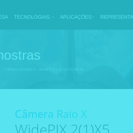
ESA
TECNOLOGIAS.
APLICAÇÕES
REPRESENT
mostras
Câmera de Raio X – Wide PI X L 2(1) X15 MPX3
Câmera Raio X
WidePIX 2(1)X5