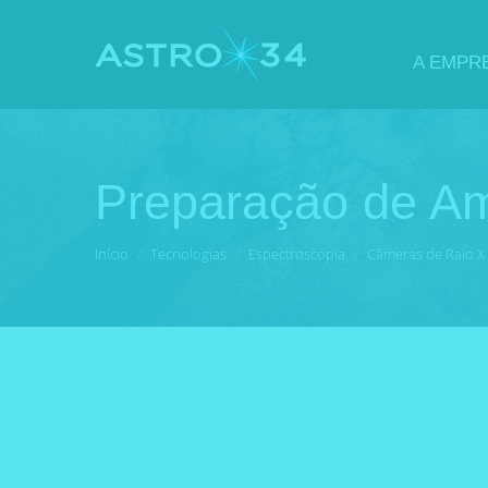
A EMPR
Preparação de A
Você está aqui:
Início
Tecnologias
Espectroscopia
Câmeras de Raio X