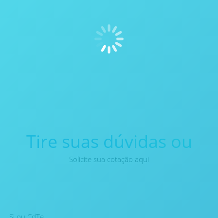
Tire suas dúvidas ou
Solicite sua cotação aqui
Si ou CdTe