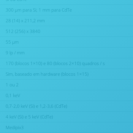
300 μm para Si; 1 mm para CdTe
28 (14) x 211,2 mm
512 (256) x 3840
55 μm
9 lp / mm
170 (blocos 1×10) e 80 (blocos 2×10) quadros / s
Sim, baseado em hardware (blocos 1×15)
1 ou 2
0,1 keV
0,7-2,0 keV (Si) e 1,2-3,6 (CdTe)
4 keV (Si) e 5 keV (CdTe)
Medipix3