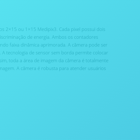
vos 2×15 ou 1×15 Medipix3. Cada pixel possui dois
e discriminação de energia. Ambos os contadores
endo faixa dinâmica aprimorada. A câmera pode ser
 A tecnologia de sensor sem borda permite colocar
ssim, toda a área de imagem da câmera é totalmente
a imagem. A câmera é robusta para atender usuários