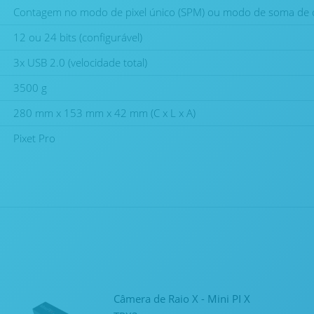
Contagem no modo de pixel único (SPM) ou modo de soma de 
12 ou 24 bits (configurável)
3x USB 2.0 (velocidade total)
3500 g
280 mm x 153 mm x 42 mm (C x L x A)
Pixet Pro
Câmera de Raio X - Mini PI X