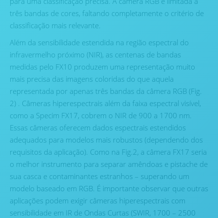
para uma classificação precisa. A câmera RGB é limitada a
três bandas de cores, faltando completamente o critério de
classificação mais relevante.
Além da sensibilidade estendida na região espectral do
infravermelho próximo (NIR), as centenas de bandas
medidas pelo FX10 produzem uma representação muito
mais precisa das imagens coloridas do que aquela
representada por apenas três bandas da câmera RGB (Fig.
2) . Câmeras hiperespectrais além da faixa espectral visível,
como a Specim FX17, cobrem o NIR de 900 a 1700 nm.
Essas câmeras oferecem dados espectrais estendidos
adequados para modelos mais robustos (dependendo dos
requisitos da aplicação). Como na Fig.2, a câmera FX17 seria
o melhor instrumento para separar amêndoas e pistache de
sua casca e contaminantes estranhos – superando um
modelo baseado em RGB. É importante observar que outras
aplicações podem exigir câmeras hiperespectrais com
sensibilidade em IR de Ondas Curtas (SWIR, 1700 – 2500