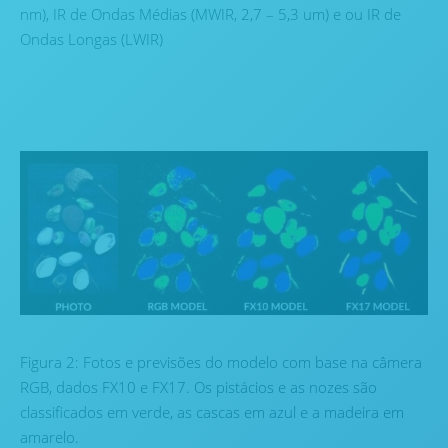
nm), IR de Ondas Médias (MWIR, 2,7 – 5,3 um) e ou IR de
Ondas Longas (LWIR)
Figura 2: Fotos e previsões do modelo com base na câmera
RGB, dados FX10 e FX17. Os pistácios e as nozes são
classificados em verde, as cascas em azul e a madeira em
amarelo.