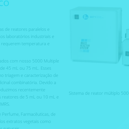
co
s de reatores paralelos e
s laboratórios industriais e
 requerem temperatura e
izados com nosso 5000 Multiple
s de 45 mL ou 75 mL. Esses
mo triagem e caracterização de
icinal combinatória. Devido a
troduzimos recentemente
Sistema de reator múltiplo 50
ês reatores de 5 mL ou 10 mL e
 MRS.
e Perfume, Farmacêuticas, de
dos extratos vegetais como
s naturais.