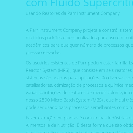
com Fluido Supercríti
usando Reatores da Parr Instrument Company
A Parr Instrument Company projeta e constrói sistema
múltiplos padrões e personalizados para uso em muito
acadêmicos para qualquer número de processos que
pressão elevadas.
Os usuários existentes de Parr podem estar familiar
Reactor System (MRS) , que consiste em seis reatore
sistemas são usados ​​para aplicações tão diversas co
catalisadores, otimização de processos e química med
várias solicitações de reatores de menor volume, in
nosso 2500 Micro Batch System (MBS) , que inclui tr
pode ser usado para processos semelhantes como o
Fazer extração em plantas é comum nas Indústrias d
Alimentos, e de Nutrição. É desta forma que são obti
óleos comestíveis ou industriais, pigmentos e fármaco