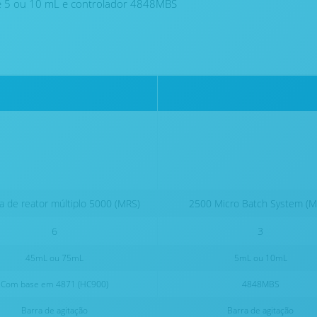
de 5 ou 10 mL e controlador 4848MBS
a de reator múltiplo 5000 (MRS)
2500 Micro Batch System (
6
3
45mL ou 75mL
5mL ou 10mL
Com base em 4871 (HC900)
4848MBS
Barra de agitação
Barra de agitação