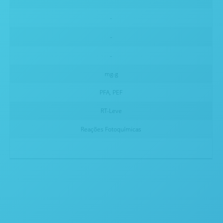
-
-
-
mg-g
PFA, PEF
RT-Leve
Reações Fotoquímicas