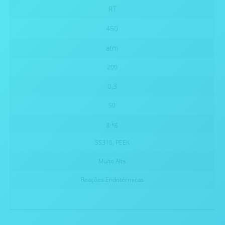
RT
450
atm
200
0,3
50
g-kg
SS316, PEEK
Muito Alta
Reações Endotérmicas