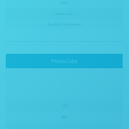
PTFE
Baixo-Leve
Reações Exotérmicas
PhotoCube
-
-70
80
-