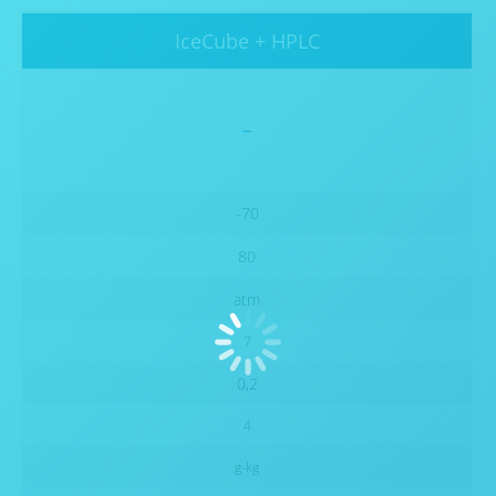
IceCube + HPLC
-
-70
80
atm
7
0,2
4
g-kg