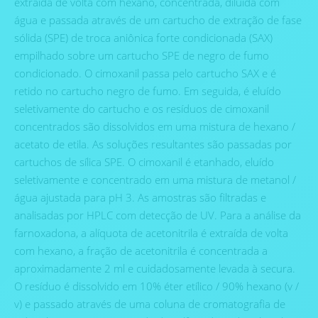
extraída de volta com hexano, concentrada, diluída com
água e passada através de um cartucho de extração de fase
sólida (SPE) de troca aniônica forte condicionada (SAX)
empilhado sobre um cartucho SPE de negro de fumo
condicionado. O cimoxanil passa pelo cartucho SAX e é
retido no cartucho negro de fumo. Em seguida, é eluído
seletivamente do cartucho e os resíduos de cimoxanil
concentrados são dissolvidos em uma mistura de hexano /
acetato de etila. As soluções resultantes são passadas por
cartuchos de sílica SPE. O cimoxanil é etanhado, eluído
seletivamente e concentrado em uma mistura de metanol /
água ajustada para pH 3. As amostras são filtradas e
analisadas por HPLC com detecção de UV. Para a análise da
farnoxadona, a alíquota de acetonitrila é extraída de volta
com hexano, a fração de acetonitrila é concentrada a
aproximadamente 2 ml e cuidadosamente levada à secura.
O resíduo é dissolvido em 10% éter etílico / 90% hexano (v /
v) e passado através de uma coluna de cromatografia de