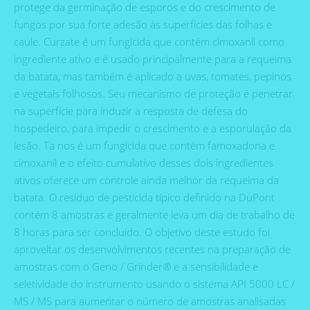
protege da germinação de esporos e do crescimento de
fungos por sua forte adesão às superfícies das folhas e
caule. Curzate é um fungicida que contém cimoxanil como
ingrediente ativo e é usado principalmente para a requeima
da batata, mas também é aplicado a uvas, tomates, pepinos
e vegetais folhosos. Seu mecanismo de proteção é penetrar
na superfície para induzir a resposta de defesa do
hospedeiro, para impedir o crescimento e a esporulação da
lesão. Ta nos é um fungicida que contém famoxadona e
cimoxanil e o efeito cumulativo desses dois ingredientes
ativos oferece um controle ainda melhor da requeima da
batata. O resíduo de pesticida típico definido na DuPont
contém 8 amostras e geralmente leva um dia de trabalho de
8 horas para ser concluído. O objetivo deste estudo foi
aproveitar os desenvolvimentos recentes na preparação de
amostras com o Geno / Grinder® e a sensibilidade e
seletividade do instrumento usando o sistema API 5000 LC /
MS / MS para aumentar o número de amostras analisadas