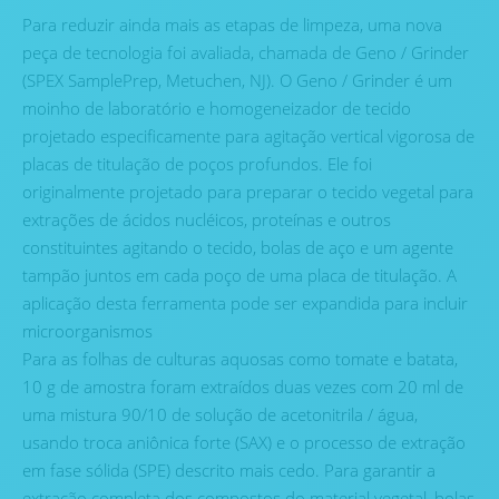
Para reduzir ainda mais as etapas de limpeza, uma nova
peça de tecnologia foi avaliada, chamada de Geno / Grinder
(SPEX SamplePrep, Metuchen, NJ). O Geno / Grinder é um
moinho de laboratório e homogeneizador de tecido
projetado especificamente para agitação vertical vigorosa de
placas de titulação de poços profundos. Ele foi
originalmente projetado para preparar o tecido vegetal para
extrações de ácidos nucléicos, proteínas e outros
constituintes agitando o tecido, bolas de aço e um agente
tampão juntos em cada poço de uma placa de titulação. A
aplicação desta ferramenta pode ser expandida para incluir
microorganismos
Para as folhas de culturas aquosas como tomate e batata,
10 g de amostra foram extraídos duas vezes com 20 ml de
uma mistura 90/10 de solução de acetonitrila / água,
usando troca aniônica forte (SAX) e o processo de extração
em fase sólida (SPE) descrito mais cedo. Para garantir a
extração completa dos compostos do material vegetal, bolas